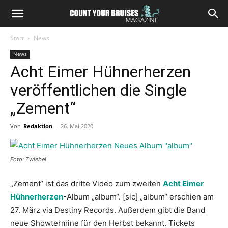
Start
News
News
Acht Eimer Hühnerherzen
veröffentlichen die Single
„Zement“
Von
Redaktion
-
26. Mai 2020
Foto: Zwiebel
„Zement“ ist das dritte Video zum zweiten
Acht Eimer
Hühnerherzen
-Album „album“. [sic] „album“ erschien am
27. März via Destiny Records. Außerdem gibt die Band
neue Showtermine für den Herbst bekannt. Tickets