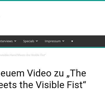
nterviews
Specials
Impressum
♥️
visible Hand Meets the Visible Fist“
 neuem Video zu „The
ets the Visible Fist“