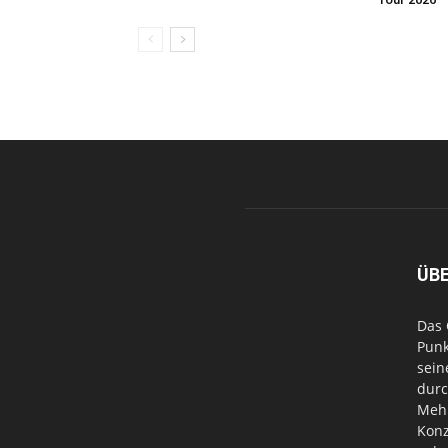
ÜB
Das 
Punk
sein
durc
Mehr
Konz