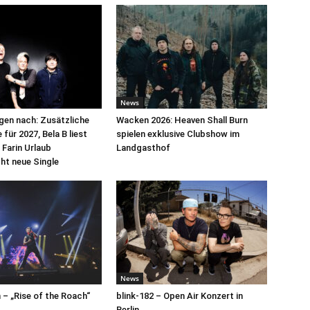
News
egen nach: Zusätzliche
Wacken 2026: Heaven Shall Burn
für 2027, Bela B liest
spielen exklusive Clubshow im
 Farin Urlaub
Landgasthof
cht neue Single
News
– „Rise of the Roach“
blink-182 – Open Air Konzert in
Berlin