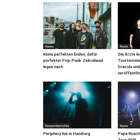
News
News
Keine perfekten Enden, dafür
Die Ärzte l
perfekter Pop-Punk: Zebrahead
Tourtermine 
legen nach
Dracula und
veröffentli
Konzertberichte
News
Periphery live in Hamburg
Papa Roach 
Tour 2026