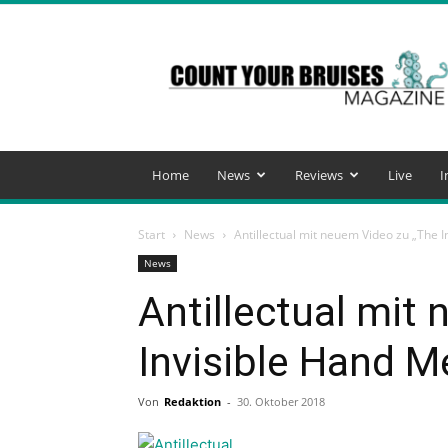
Count
Your
Bruises
Magazine
Home
News
Reviews
Live
I
Start
News
Antillectual mit neuem Video zu „The In
News
Antillectual mit
Invisible Hand Me
Von
Redaktion
-
30. Oktober 2018