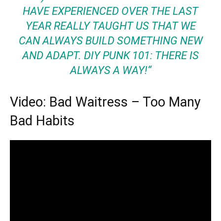
HAVE EXPERIENCED OVER THE LAST
YEAR REALLY TAUGHT US THAT WE
CAN ALWAYS BUILD SOMETHING NEW
AND ADAPT. DIY PUNK 101: THERE IS
ALWAYS A WAY!“
Video: Bad Waitress – Too Many
Bad Habits