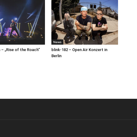
News
– „Rise of the Roach“
blink-182 – Open Air Konzert in
Berlin