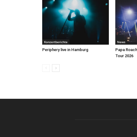
Konzertberichte
News
Periphery live in Hamburg
Papa Roach 
Tour 2026