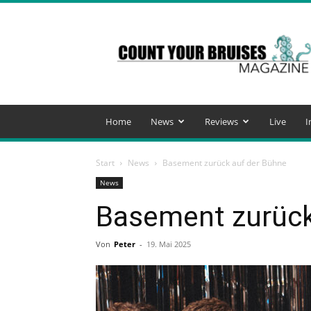
Count
Your
Bruises
Magazine
Home
News
Reviews
Live
I
Start
News
Basement zurück auf der Bühne
News
Basement zurück
Von
Peter
-
19. Mai 2025