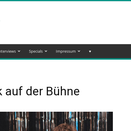
nterviews
Specials
Impressum
♥️
 auf der Bühne