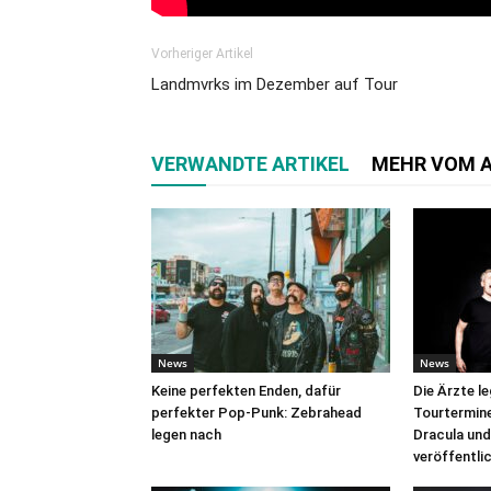
Vorheriger Artikel
Landmvrks im Dezember auf Tour
VERWANDTE ARTIKEL
MEHR VOM 
News
News
Keine perfekten Enden, dafür
Die Ärzte l
perfekter Pop-Punk: Zebrahead
Tourtermine 
legen nach
Dracula und
veröffentli