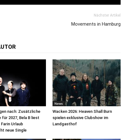
Nächster Artikel
Movements in Hamburg
AUTOR
News
egen nach: Zusätzliche
Wacken 2026: Heaven Shall Burn
für 2027, Bela B liest
spielen exklusive Clubshow im
 Farin Urlaub
Landgasthof
cht neue Single