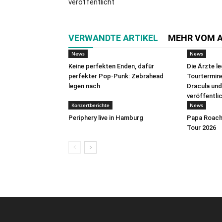
veröffentlicht
VERWANDTE ARTIKEL
MEHR VOM 
News
News
Keine perfekten Enden, dafür
Die Ärzte l
perfekter Pop-Punk: Zebrahead
Tourtermine 
legen nach
Dracula und
veröffentli
Konzertberichte
News
Periphery live in Hamburg
Papa Roach 
Tour 2026