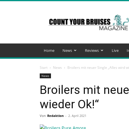
Count
Your
Bruises
Magazine
Home
News
Reviews
Live
I
Start
News
Broilers mit neuer Single „Alles wird w
News
Broilers mit neue
wieder Ok!“
Von
Redaktion
-
2. April 2021