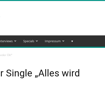
nterviews
Specials
Impressum
♥️
ieder Ok!“
r Single „Alles wird