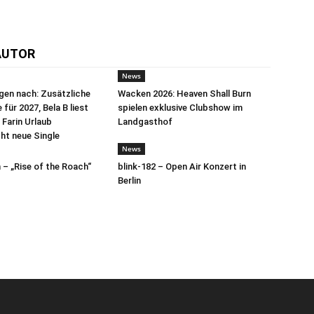
AUTOR
News
egen nach: Zusätzliche
Wacken 2026: Heaven Shall Burn
für 2027, Bela B liest
spielen exklusive Clubshow im
 Farin Urlaub
Landgasthof
cht neue Single
News
– „Rise of the Roach“
blink-182 – Open Air Konzert in
Berlin