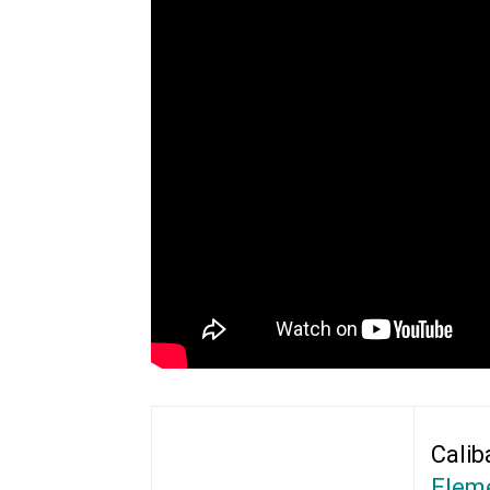
Calib
Elem