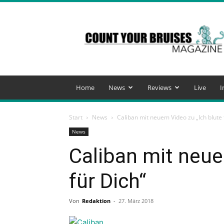
Count
Your
Bruises
Magazine
Home
News
Reviews
Live
I
Start
News
Caliban mit neuem Video zu „Ich blute 
News
Caliban mit neue
für Dich“
Von
Redaktion
-
27. März 2018