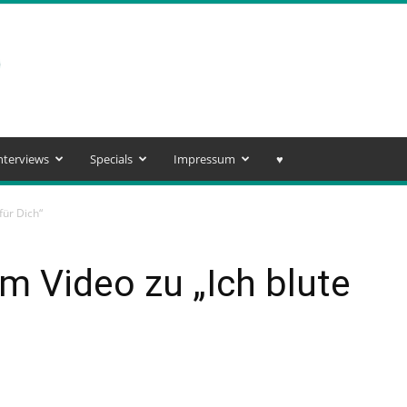
nterviews
Specials
Impressum
♥️
für Dich“
m Video zu „Ich blute