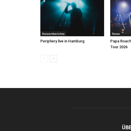
Konzertberichte
News
Periphery live in Hamburg
Papa Roach 
Tour 2026
ÜB