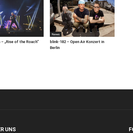
News
– „Rise of the Roach“
blink-182 – Open Air Konzert in
Berlin
ER UNS
F