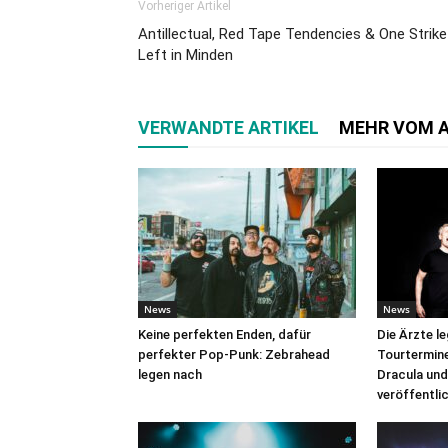
Vorheriger Artikel
Antillectual, Red Tape Tendencies & One Strike
Left in Minden
VERWANDTE ARTIKEL
MEHR VOM 
News
News
Keine perfekten Enden, dafür
Die Ärzte l
perfekter Pop-Punk: Zebrahead
Tourtermine 
legen nach
Dracula und
veröffentli