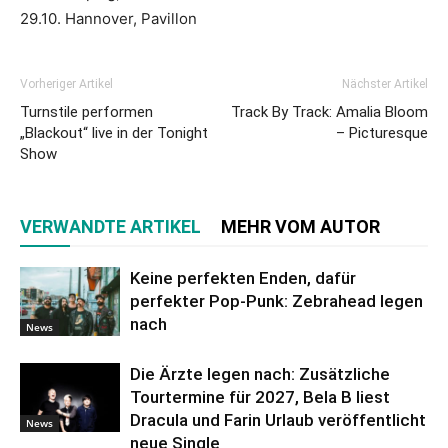
29.10. Hannover, Pavillon
Vorheriger Artikel
Nächster Artikel
Turnstile performen
Track By Track: Amalia Bloom
„Blackout“ live in der Tonight
– Picturesque
Show
VERWANDTE ARTIKEL
MEHR VOM AUTOR
Keine perfekten Enden, dafür
perfekter Pop-Punk: Zebrahead legen
nach
News
Die Ärzte legen nach: Zusätzliche
Tourtermine für 2027, Bela B liest
Dracula und Farin Urlaub veröffentlicht
News
neue Single