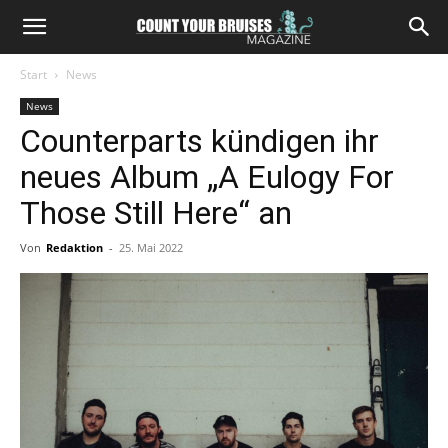
Start
News
News
Counterparts kündigen ihr
neues Album „A Eulogy For
Those Still Here“ an
Von
Redaktion
-
25. Mai 2022