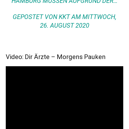
HAMBURG MÜSSEN AUFGRUND DER…
GEPOSTET VON
KKT
AM
MITTWOCH,
26. AUGUST 2020
Video: Dir Ärzte – Morgens Pauken