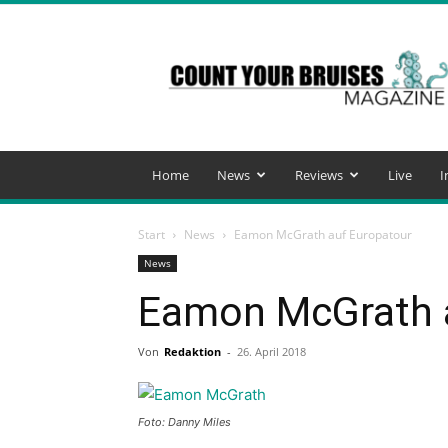
Count
Your
Bruises
Magazine
Home
News
Reviews
Live
I
Start
News
Eamon McGrath auf Europatour
News
Eamon McGrath 
Von
Redaktion
-
26. April 2018
Foto: Danny Miles