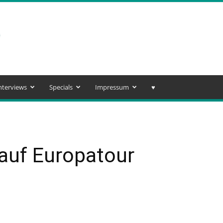
nterviews
Specials
Impressum
♥️
auf Europatour