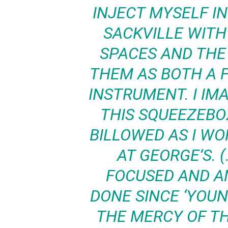
INJECT MYSELF I
SACKVILLE WITH 
SPACES AND THE
THEM AS BOTH A F
INSTRUMENT. I IM
THIS SQUEEZEBO
BILLOWED AS I WO
AT GEORGE’S. (
FOCUSED AND AM
DONE SINCE ‘YOUN
THE MERCY OF TH