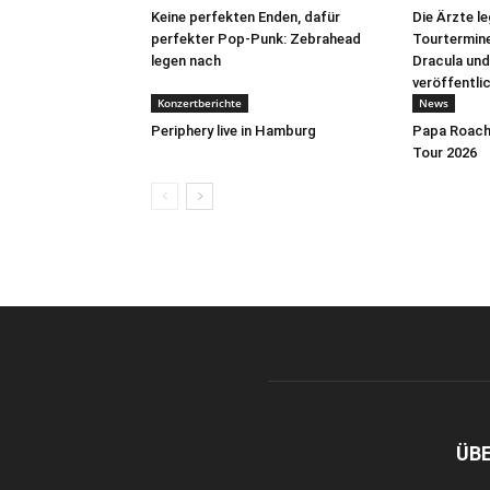
Keine perfekten Enden, dafür
Die Ärzte l
perfekter Pop-Punk: Zebrahead
Tourtermine 
legen nach
Dracula und
veröffentli
Konzertberichte
News
Periphery live in Hamburg
Papa Roach 
Tour 2026
ÜB