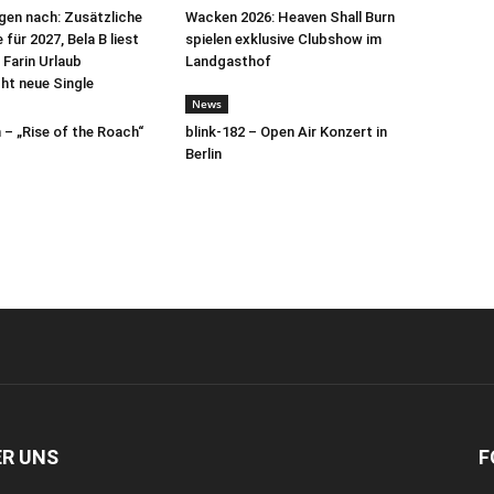
egen nach: Zusätzliche
Wacken 2026: Heaven Shall Burn
für 2027, Bela B liest
spielen exklusive Clubshow im
 Farin Urlaub
Landgasthof
cht neue Single
News
– „Rise of the Roach“
blink-182 – Open Air Konzert in
Berlin
ER UNS
F