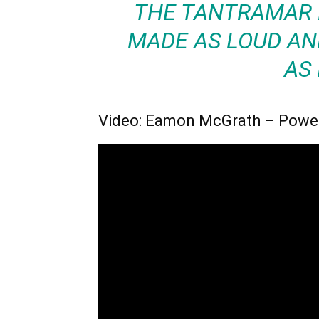
THE TANTRAMAR M
MADE AS LOUD AN
AS 
Video: Eamon McGrath – Powe