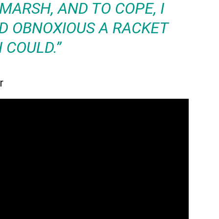
ARSH, AND TO COPE, I
D OBNOXIOUS A RACKET
I COULD.”
r