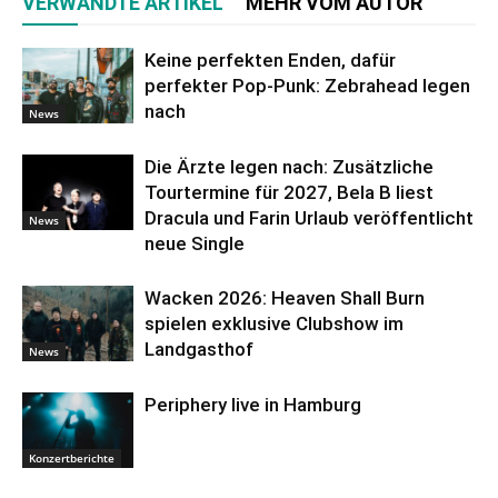
VERWANDTE ARTIKEL
MEHR VOM AUTOR
Keine perfekten Enden, dafür
perfekter Pop-Punk: Zebrahead legen
nach
News
Die Ärzte legen nach: Zusätzliche
Tourtermine für 2027, Bela B liest
Dracula und Farin Urlaub veröffentlicht
News
neue Single
Wacken 2026: Heaven Shall Burn
spielen exklusive Clubshow im
Landgasthof
News
Periphery live in Hamburg
Konzertberichte