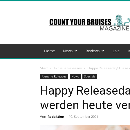
Count
Your
Bruises
Magazine
Home
News
Reviews
Live
I
Start
Aktuelle Releases
Happy Releaseday! Diese A
Aktuelle Releases
News
Specials
Happy Releaseda
werden heute ver
Von
Redaktion
-
10. September 2021