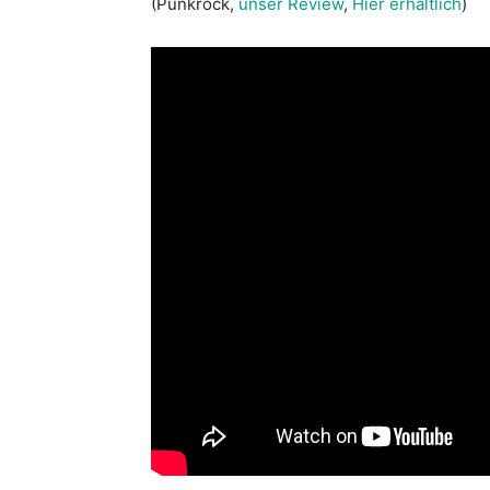
(Punkrock,
unser Review
,
Hier erhältlich
)