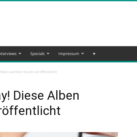
nterviews
Specials
Impressum
♥️
lben werden heute veröffentlicht
y! Diese Alben
öffentlicht