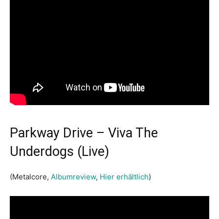
Parkway Drive – Viva The
Underdogs (Live)
(Metalcore,
Albumreview
,
Hier erhältlich
)