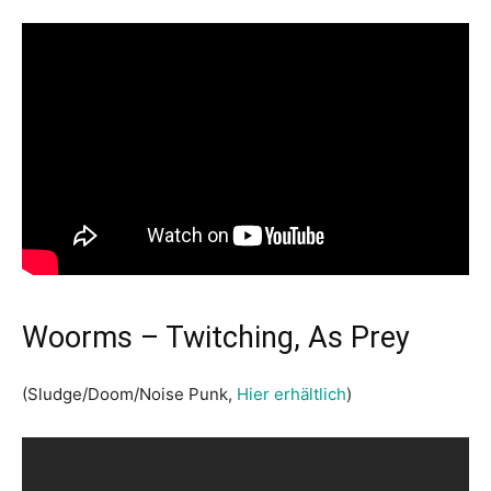
Woorms – Twitching, As Prey
(Sludge/Doom/Noise Punk,
Hier erhältlich
)