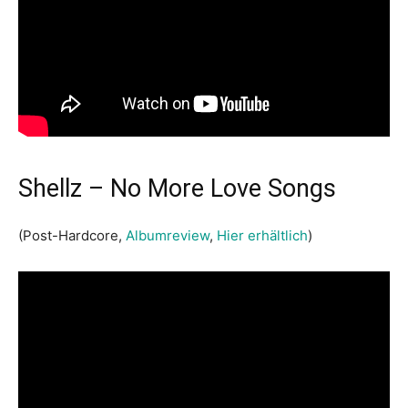
Shellz – No More Love Songs
(
Post-Hardcore
,
Albumreview
,
Hier erhältlich
)