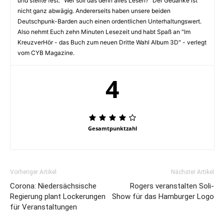
und stellte fest: "Wer soll das denn alles Lesen?" Der Gedanke ist
nicht ganz abwägig. Andererseits haben unsere beiden
Deutschpunk-Barden auch einen ordentlichen Unterhaltungswert.
Also nehmt Euch zehn Minuten Lesezeit und habt Spaß an "Im
KreuzverHör - das Buch zum neuen Dritte Wahl Album 3D" - verlegt
vom CYB Magazine.
4
Gesamtpunktzahl
Vorheriger Artikel
Nächster Artikel
Corona: Niedersächsische
Rogers veranstalten Soli-
Regierung plant Lockerungen
Show für das Hamburger Logo
für Veranstaltungen