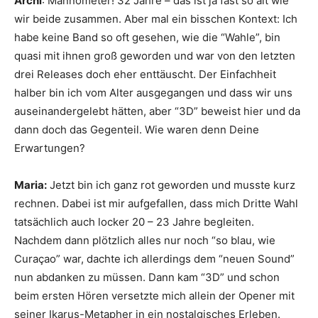
Archi
: Mannometer! 32 Jahre – das ist ja fast so alt wie
wir beide zusammen. Aber mal ein bisschen Kontext: Ich
habe keine Band so oft gesehen, wie die “Wahle”, bin
quasi mit ihnen groß geworden und war von den letzten
drei Releases doch eher enttäuscht. Der Einfachheit
halber bin ich vom Alter ausgegangen und dass wir uns
auseinandergelebt hätten, aber “3D” beweist hier und da
dann doch das Gegenteil. Wie waren denn Deine
Erwartungen?
Maria:
Jetzt bin ich ganz rot geworden und musste kurz
rechnen. Dabei ist mir aufgefallen, dass mich Dritte Wahl
tatsächlich auch locker 20 – 23 Jahre begleiten.
Nachdem dann plötzlich alles nur noch “so blau, wie
Curaçao” war, dachte ich allerdings dem “neuen Sound”
nun abdanken zu müssen. Dann kam “3D” und schon
beim ersten Hören versetzte mich allein der Opener mit
seiner Ikarus-Metapher in ein nostalgisches Erleben.