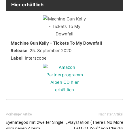
Hier erhältlich
Machine Gun Kelly – Tickets To My Downfall
Release
: 25. September 2020
Label
: Interscope
Vorheriger Artikel
Nächster Artikel
Eyehategod mit zweiter Single
„Playstation (There’s No More
vom neuen Album
Left Of You)“ von Claudio