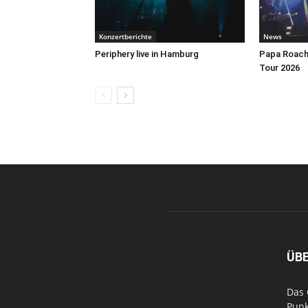
Konzertberichte
News
Periphery live in Hamburg
Papa Roach 
Tour 2026
ÜB
Das 
Punk