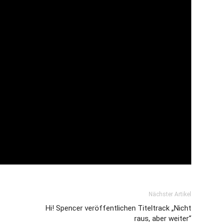
Nächster Artikel
Hi! Spencer veröffentlichen Titeltrack „Nicht
raus, aber weiter“