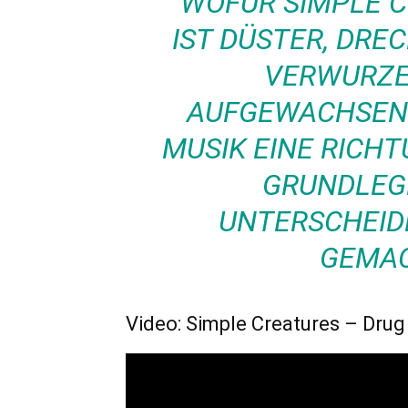
FÜR SIMPLE CRE
T DÜSTER, DRECKI
RWURZELT,
FGEWACHSEN SIN
SIK EINE RICHTUNG
UNDLEGEN
TERSCHEIDET,
MACH
Video: Simple Creatures – Drug