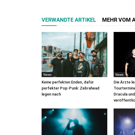
VERWANDTE ARTIKEL
MEHR VOM 
News
News
Keine perfekten Enden, dafür
Die Ärzte l
perfekter Pop-Punk: Zebrahead
Tourtermine 
legen nach
Dracula und
veröffentli