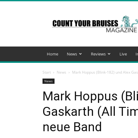
Count
Your
Bruises
Magazine
Home
News
Reviews
Live
I
Start
News
Mark Hoppus (Blink-182) und Alex Gas
News
Mark Hoppus (Bl
Gaskarth (All T
neue Band