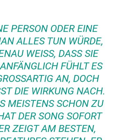
NE PERSON ODER EINE
MAN ALLES TUN WÜRDE,
AU WEISS, DASS SIE E
NFÄNGLICH FÜHLT ES S
OSSARTIG AN, DOCH IR
DIE WIRKUNG NACH. DO
MEISTENS SCHON ZU SP
AT DER SONG SOFORT FU
 ZEIGT AM BESTEN, WO