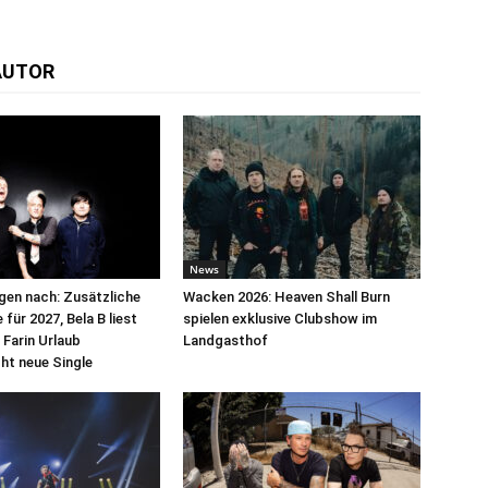
AUTOR
News
egen nach: Zusätzliche
Wacken 2026: Heaven Shall Burn
für 2027, Bela B liest
spielen exklusive Clubshow im
 Farin Urlaub
Landgasthof
cht neue Single