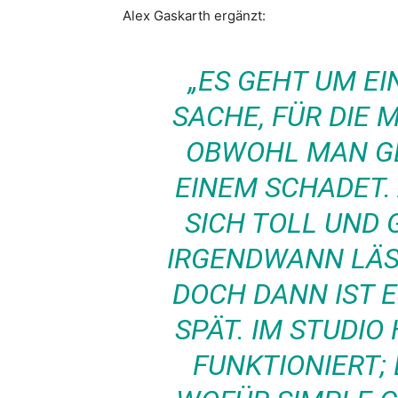
Alex Gaskarth ergänzt:
„ES GEHT UM EI
SACHE, FÜR DIE 
OBWOHL MAN GEN
INEM SCHADET. A
ICH TOLL UND GR
GENDWANN LÄSST 
CH DANN IST ES 
ÄT. IM STUDIO H
NKTIONIERT; ER