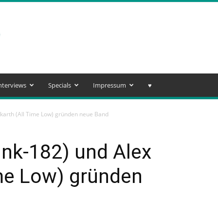
nterviews
Specials
Impressum
♥️
karth (All Time Low) gründen neue Band
ink-182) und Alex
ime Low) gründen