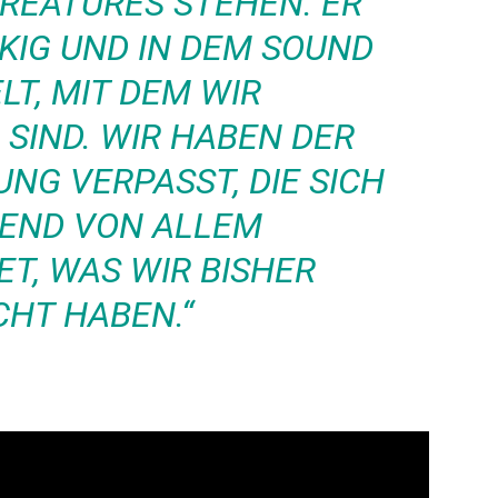
ATURES STEHEN. ER IS
G UND IN DEM SOUND VE
 MIT DEM WIR AU
D. WIR HABEN DER MU
 VERPASST, DIE SICH GR
D VON ALLEM UN
 WAS WIR BISHER GE
T HABEN.“