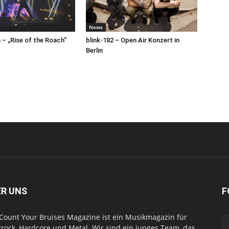
News
– „Rise of the Roach“
blink-182 – Open Air Konzert in
Berlin
ER UNS
F
Count Your Bruises Magazine ist ein Musikmagazin für
rock, Hardcore und Metal. Wir sind ein junges Team, das