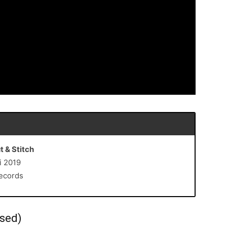
t & Stitch
i 2019
Records
used)