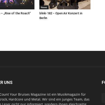
News
– „Rise of the Roach“
blink-182 – Open Air Konzert in
Berlin
ER UNS
F
Count Your Bruises Magazine ist ein Musikmagazin für
rock, Hardcore und Metal. Wir sind ein junges Team, das
e Leser nicht nur informiert, sondern ihnen gleichzeitig