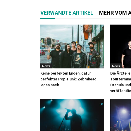
VERWANDTE ARTIKEL
MEHR VOM 
News
News
Keine perfekten Enden, dafür
Die Ärzte l
perfekter Pop-Punk: Zebrahead
Tourtermine 
legen nach
Dracula und
veröffentli