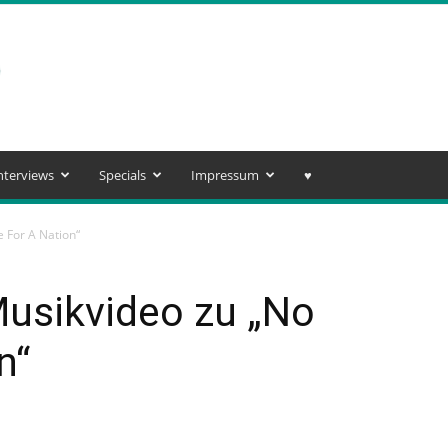
nterviews
Specials
Impressum
♥️
e For A Nation“
 Musikvideo zu „No
n“