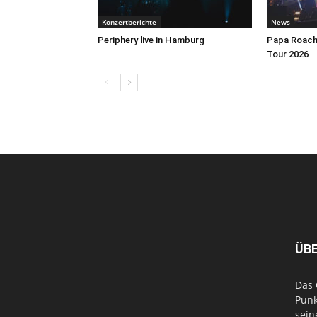
Konzertberichte
News
Periphery live in Hamburg
Papa Roach 
Tour 2026
ÜB
Das 
Punk
sein