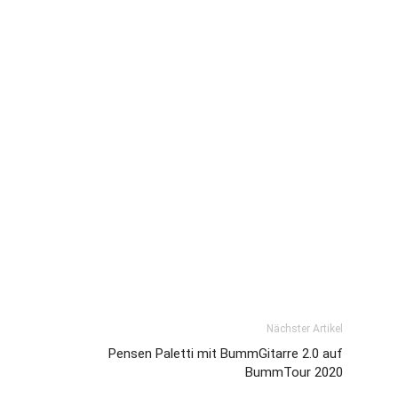
Nächster Artikel
Pensen Paletti mit BummGitarre 2.0 auf
BummTour 2020