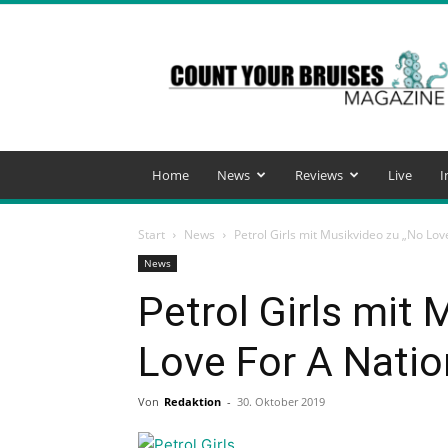
Count
Your
Bruises
Magazine
Home
News
Reviews
Live
I
Start
News
Petrol Girls mit Musikvideo zu „No Lov
News
Petrol Girls mit
Love For A Natio
Von
Redaktion
-
30. Oktober 2019