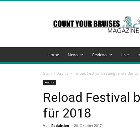
Count
Your
Bruises
Magazine
Home
News
Reviews
Live
I
Start
Archiv
Reload Festival bestätigt erste Bands
Archiv
Reload Festival 
für 2018
Von
Redaktion
-
20. Oktober 2017