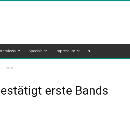
nterviews
Specials
Impressum
♥️
 für 2018
bestätigt erste Bands