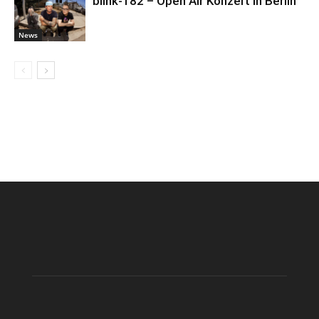
blink-182 – Open Air Konzert in Berlin
News