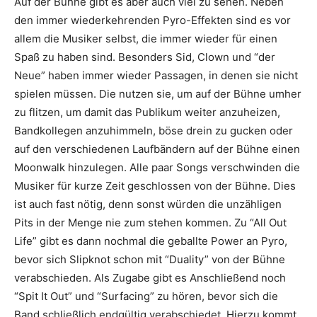
Auf der Bühne gibt es aber auch viel zu sehen. Neben
den immer wiederkehrenden Pyro-Effekten sind es vor
allem die Musiker selbst, die immer wieder für einen
Spaß zu haben sind. Besonders Sid, Clown und “der
Neue” haben immer wieder Passagen, in denen sie nicht
spielen müssen. Die nutzen sie, um auf der Bühne umher
zu flitzen, um damit das Publikum weiter anzuheizen,
Bandkollegen anzuhimmeln, böse drein zu gucken oder
auf den verschiedenen Laufbändern auf der Bühne einen
Moonwalk hinzulegen. Alle paar Songs verschwinden die
Musiker für kurze Zeit geschlossen von der Bühne. Dies
ist auch fast nötig, denn sonst würden die unzähligen
Pits in der Menge nie zum stehen kommen. Zu “All Out
Life” gibt es dann nochmal die geballte Power an Pyro,
bevor sich Slipknot schon mit “Duality” von der Bühne
verabschieden. Als Zugabe gibt es Anschließend noch
“Spit It Out” und “Surfacing” zu hören, bevor sich die
Band schließlich endgültig verabschiedet. Hierzu kommt