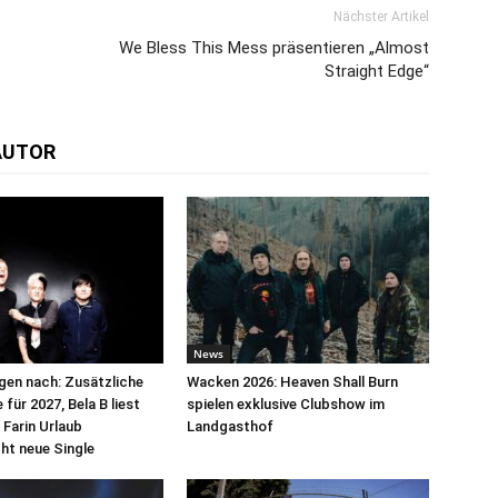
Nächster Artikel
We Bless This Mess präsentieren „Almost
Straight Edge“
AUTOR
News
egen nach: Zusätzliche
Wacken 2026: Heaven Shall Burn
für 2027, Bela B liest
spielen exklusive Clubshow im
 Farin Urlaub
Landgasthof
cht neue Single