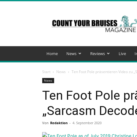
Count
Your
Bruises
Magazine
Home
News
Reviews
Live
I
Start
News
Ten Foot Pole präsentieren Video zu 
News
Ten Foot Pole pr
„Sarcasm Decod
Von
Redaktion
-
4. September 2020