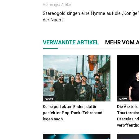
Vorheriger Artikel
Stereogold singen eine Hymne auf die „Könige“
der Nacht
VERWANDTE ARTIKEL
MEHR VOM 
News
News
Keine perfekten Enden, dafür
Die Ärzte l
perfekter Pop-Punk: Zebrahead
Tourtermine 
legen nach
Dracula und
veröffentli