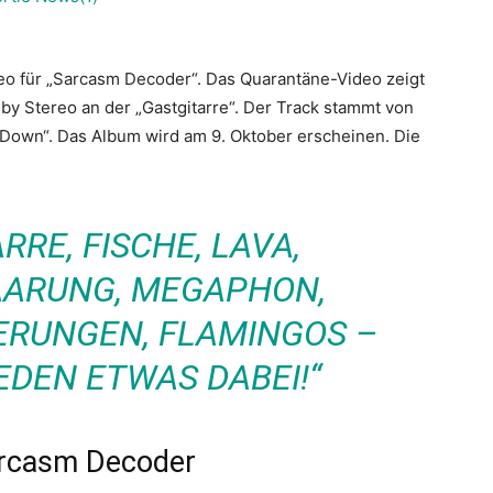
deo für „Sarcasm Decoder“. Das Quarantäne-Video zeigt
y Stereo an der „Gastgitarre“. Der Track stammt von
own“. Das Album wird am 9. Oktober erscheinen. Die
RRE, FISCHE, LAVA,
AARUNG, MEGAPHON,
ERUNGEN, FLAMINGOS –
JEDEN ETWAS DABEI!“
arcasm Decoder