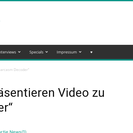
nterviews
Specials
Impressum
♥️
„Sarcasm Decoder“
äsentieren Video zu
er“