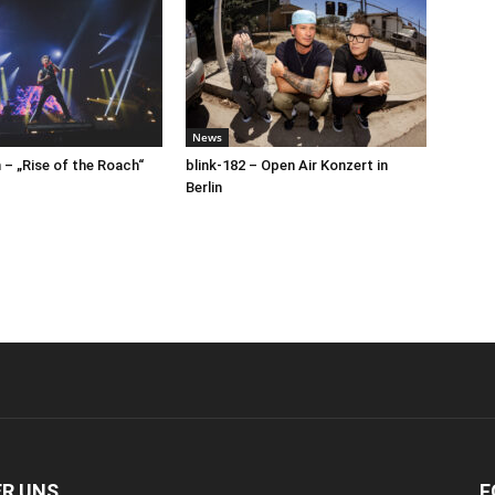
News
– „Rise of the Roach“
blink-182 – Open Air Konzert in
Berlin
ER UNS
F