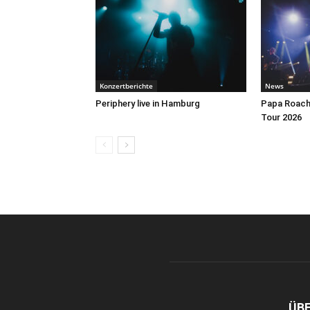
Konzertberichte
News
Periphery live in Hamburg
Papa Roach 
Tour 2026
ÜB