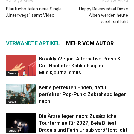
Vorheriger Artikel
Nächster Artikel
Blaufuchs teilen neue Single
Happy Releaseday! Diese
„Unterwegs“ samt Video
Alben werden heute
veröffentlicht
VERWANDTE ARTIKEL
MEHR VOM AUTOR
BrooklynVegan, Alternative Press &
Co.: Nächster Kahlschlag im
Musikjournalismus
News
Keine perfekten Enden, dafür
perfekter Pop-Punk: Zebrahead legen
nach
News
Die Ärzte legen nach: Zusätzliche
Tourtermine für 2027, Bela B liest
Dracula und Farin Urlaub veröffentlicht
News