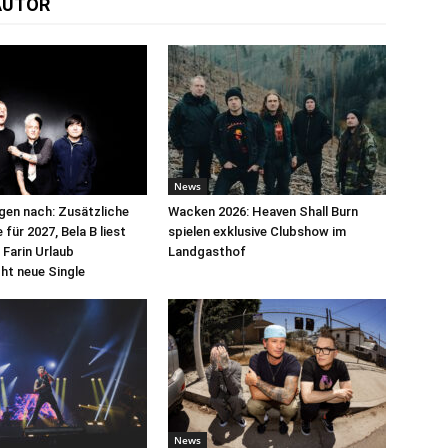
AUTOR
News
egen nach: Zusätzliche
Wacken 2026: Heaven Shall Burn
für 2027, Bela B liest
spielen exklusive Clubshow im
 Farin Urlaub
Landgasthof
cht neue Single
News