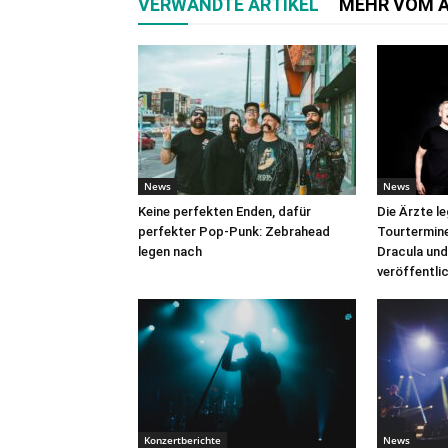
VERWANDTE ARTIKEL
MEHR VOM 
News
News
Keine perfekten Enden, dafür
Die Ärzte l
perfekter Pop-Punk: Zebrahead
Tourtermine 
legen nach
Dracula und
veröffentli
Konzertberichte
News