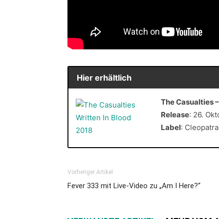
Hier erhältlich
The Casualties –
Release
: 26. Ok
Label
: Cleopatr
Vorheriger Artikel
Fever 333 mit Live-Video zu „Am I Here?“