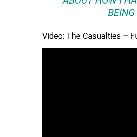
ABOUT HOW I HA
BEING 
Video: The Casualties – 