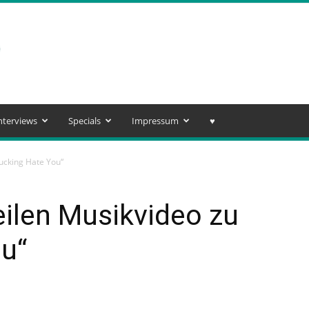
nterviews
Specials
Impressum
♥️
Fucking Hate You“
eilen Musikvideo zu
ou“