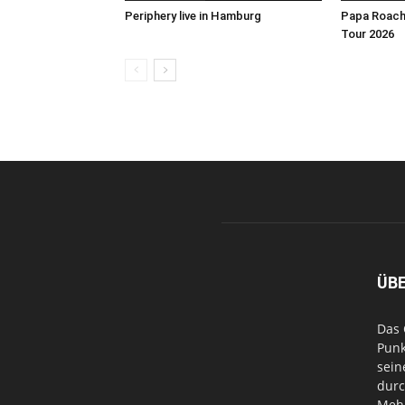
Periphery live in Hamburg
Papa Roach 
Tour 2026
ÜB
Das 
Punk
sein
durc
Mehr