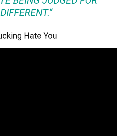
TE BEING JUDGED FOR
DIFFERENT.“
Fucking Hate You