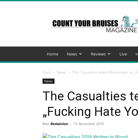
Count
Your
Bruises
Magazine
Home
News
Reviews
Live
I
Start
News
The Casualties teilen Musikvideo zu „
News
The Casualties t
„Fucking Hate Y
Von
Redaktion
-
13. November 2019