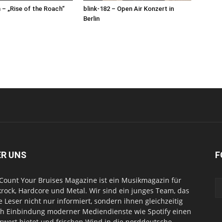
– „Rise of the Roach“
blink-182 – Open Air Konzert in
Berlin
ER UNS
F
Count Your Bruises Magazine ist ein Musikmagazin für
rock, Hardcore und Metal. Wir sind ein junges Team, das
e Leser nicht nur informiert, sondern ihnen gleichzeitig
h Einbindung moderner Mediendienste wie Spotify einen
wert bietet und frischen Wind in die norddeutsche