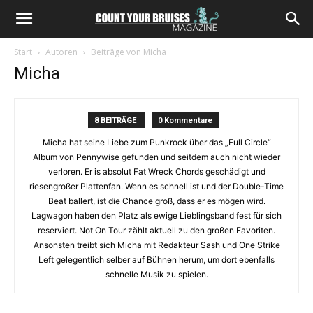
Start
Autoren
Beiträge von Micha
Micha
8 BEITRÄGE
0 Kommentare
Micha hat seine Liebe zum Punkrock über das „Full Circle“
Album von Pennywise gefunden und seitdem auch nicht wieder
verloren. Er is absolut Fat Wreck Chords geschädigt und
riesengroßer Plattenfan. Wenn es schnell ist und der Double-Time
Beat ballert, ist die Chance groß, dass er es mögen wird.
Lagwagon haben den Platz als ewige Lieblingsband fest für sich
reserviert. Not On Tour zählt aktuell zu den großen Favoriten.
Ansonsten treibt sich Micha mit Redakteur Sash und One Strike
Left gelegentlich selber auf Bühnen herum, um dort ebenfalls
schnelle Musik zu spielen.