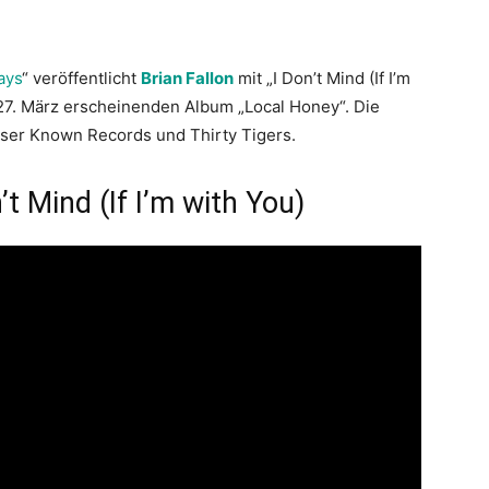
ays
“ veröffentlicht
Brian Fallon
mit „I Don’t Mind (If I’m
27. März erscheinenden Album „Local Honey“. Die
sser Known Records und Thirty Tigers.
’t Mind (If I’m with You)