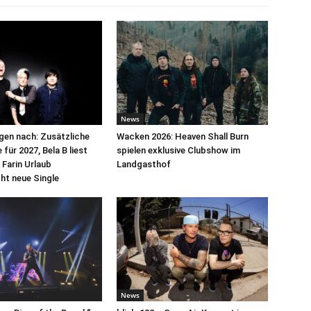
News
egen nach: Zusätzliche
Wacken 2026: Heaven Shall Burn
für 2027, Bela B liest
spielen exklusive Clubshow im
 Farin Urlaub
Landgasthof
cht neue Single
News