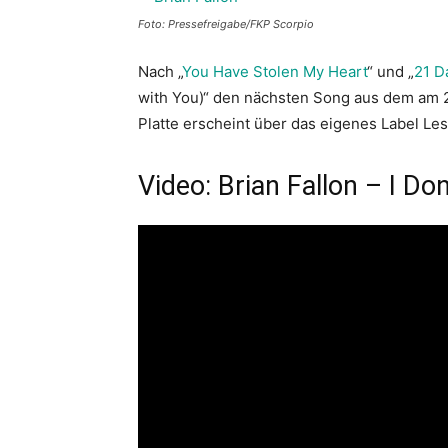
Foto: Pressefreigabe/FKP Scorpio
Nach „
You Have Stolen My Heart
“ und „
21 D
with You)“ den nächsten Song aus dem am 
Platte erscheint über das eigenes Label Le
Video: Brian Fallon – I Don