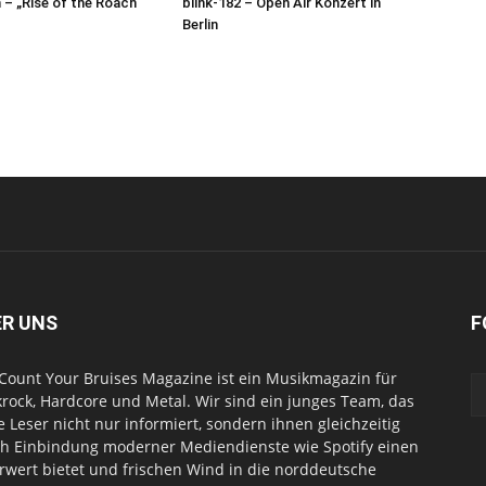
– „Rise of the Roach“
blink-182 – Open Air Konzert in
Berlin
ER UNS
F
Count Your Bruises Magazine ist ein Musikmagazin für
rock, Hardcore und Metal. Wir sind ein junges Team, das
e Leser nicht nur informiert, sondern ihnen gleichzeitig
h Einbindung moderner Mediendienste wie Spotify einen
wert bietet und frischen Wind in die norddeutsche