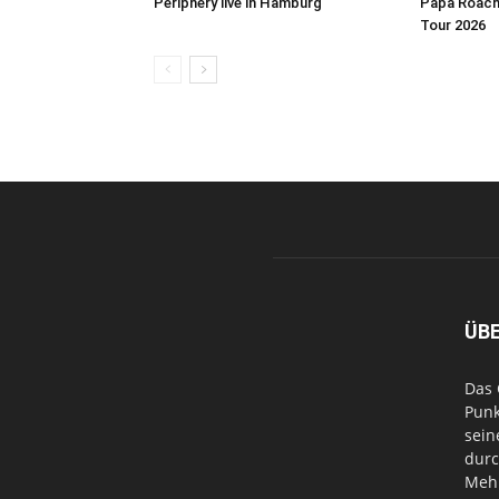
Periphery live in Hamburg
Papa Roach 
Tour 2026
ÜB
Das 
Punk
sein
durc
Mehr