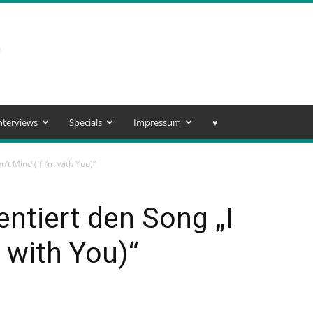
nterviews
Specials
Impressum
♥️
’t Mind (If I’m with You)“
entiert den Song „I
m with You)“