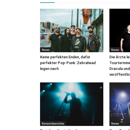
News
News
Keine perfekten Enden, dafür
Die Ärzte l
perfekter Pop-Punk: Zebrahead
Tourtermine 
legen nach
Dracula und
veröffentli
Konzertberichte
News