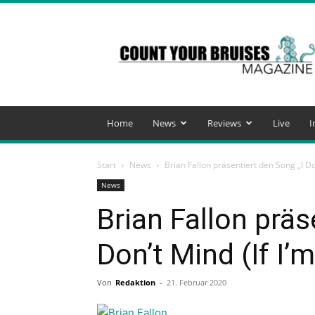
Count
Your
Bruises
Magazine
Home
News
Reviews
Live
I
Start
News
Brian Fallon präsentiert den Song „I Don
News
Brian Fallon präs
Don’t Mind (If I’
Von
Redaktion
-
21. Februar 2020