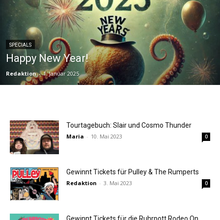
SPECIALS
Happy New Year!
Redaktion
-
1. Januar 2025
Tourtagebuch: Slair und Cosmo Thunder
Maria
-
10. Mai 2023
0
Gewinnt Tickets für Pulley & The Rumperts
Redaktion
-
3. Mai 2023
0
Gewinnt Tickets für die Ruhrpott Rodeo On