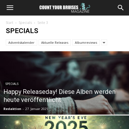
Start
Specials
Seite 3
SPECIALS
Adventskalender
Aktuelle Releases
Albumreviews
SPECIALS
Happy Releaseday! Diese Alben werden
heute veröffentlicht
Redaktion
-
27. Januar 2025