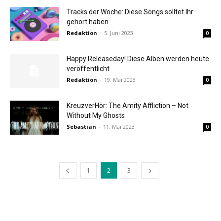
Tracks der Woche: Diese Songs solltet Ihr
gehört haben
Redaktion
-
5. Juni 2023
0
Happy Releaseday! Diese Alben werden heute
veröffentlicht
Redaktion
-
19. Mai 2023
0
KreuzverHör: The Amity Affliction – Not
Without My Ghosts
Sebastian
-
11. Mai 2023
0
1
2
3