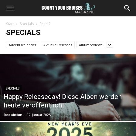
Start
Specials
Seite 2
SPECIALS
Adventskalender
Aktuelle Releases
Albumreviews
SPECIALS
Happy Releaseday! Diese Alben werden
heute veröffentlicht
Redaktion
-
27. Januar 2025