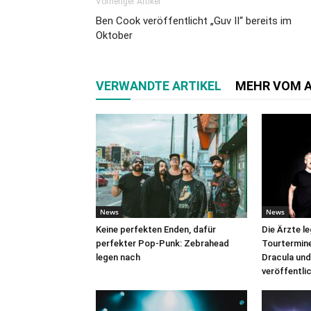
Vorheriger Artikel
Ben Cook veröffentlicht „Guv II“ bereits im
Oktober
VERWANDTE ARTIKEL
MEHR VOM 
News
News
Keine perfekten Enden, dafür
Die Ärzte l
perfekter Pop-Punk: Zebrahead
Tourtermine 
legen nach
Dracula und
veröffentli