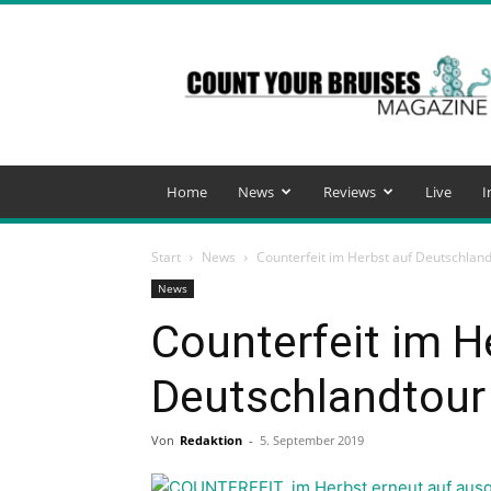
Count
Your
Bruises
Magazine
Home
News
Reviews
Live
I
Start
News
Counterfeit im Herbst auf Deutschlan
News
Counterfeit im H
Deutschlandtour
Von
Redaktion
-
5. September 2019