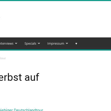
nterviews
Specials
Impressum
♥️
dtour
erbst auf