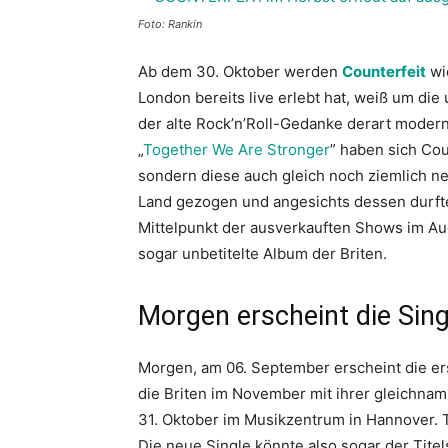
Foto: Rankin
Ab dem 30. Oktober werden
Counterfeit
wi
London bereits live erlebt hat, weiß um die
der alte Rock’n’Roll-Gedanke derart modern
„
Together We Are Stronger
” haben sich Cou
sondern diese auch gleich noch ziemlich ne
Land gezogen und angesichts dessen durft
Mittelpunkt der ausverkauften Shows im Aug
sogar unbetitelte Album der Briten.
Morgen erscheint die Singl
Morgen, am 06. September erscheint die er
die Briten im November mit ihrer gleichna
31. Oktober im Musikzentrum in Hannover. T
Die neue Single könnte also sogar der Tite