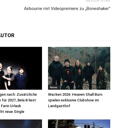
Nächster Artikel
Airbourne mit Videopremiere zu „Boneshaker“
AUTOR
News
egen nach: Zusätzliche
Wacken 2026: Heaven Shall Burn
für 2027, Bela B liest
spielen exklusive Clubshow im
 Farin Urlaub
Landgasthof
cht neue Single