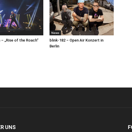
News
– „Rise of the Roach“
blink-182 – Open Air Konzert in
Berlin
ER UNS
F