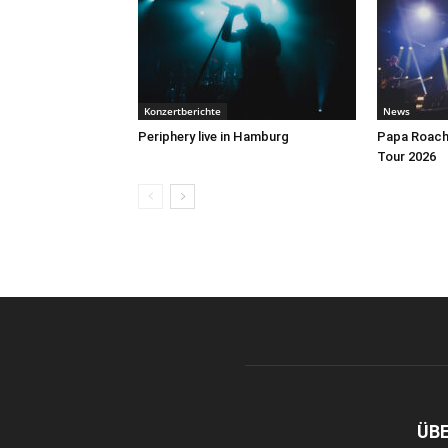
Konzertberichte
News
Periphery live in Hamburg
Papa Roach 
Tour 2026
ÜB