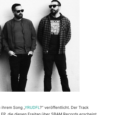
 ihrem Song „
YRUDFL
?“ veröffentlicht. Der Track
P, die diesen Freitag über SBAM Records erscheint.