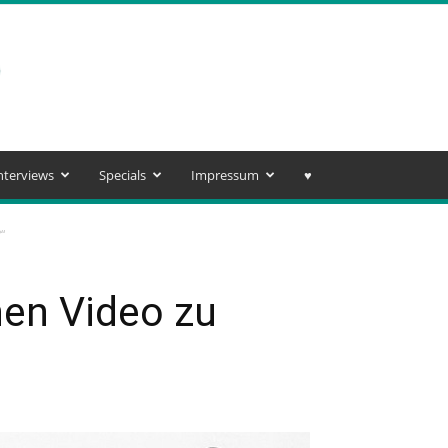
nterviews
Specials
Impressum
♥️
“
hen Video zu