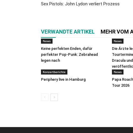
Sex Pistols: John Lydon verliert Prozess
VERWANDTE ARTIKEL
MEHR VOM 
News
News
Keine perfekten Enden, dafür
Die Ärzte l
perfekter Pop-Punk: Zebrahead
Tourtermine 
legen nach
Dracula und
veröffentli
Konzertberichte
News
Periphery live in Hamburg
Papa Roach 
Tour 2026