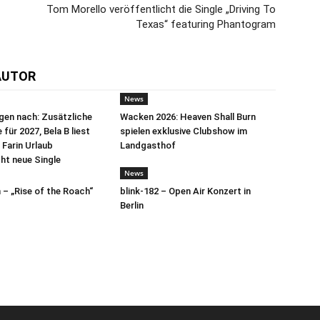
Tom Morello veröffentlicht die Single „Driving To
Texas“ featuring Phantogram
AUTOR
News
egen nach: Zusätzliche
Wacken 2026: Heaven Shall Burn
für 2027, Bela B liest
spielen exklusive Clubshow im
 Farin Urlaub
Landgasthof
cht neue Single
News
– „Rise of the Roach“
blink-182 – Open Air Konzert in
Berlin