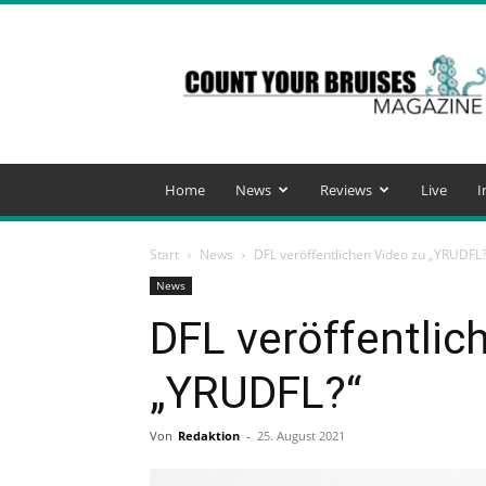
Count
Your
Bruises
Magazine
Home
News
Reviews
Live
I
Start
News
DFL veröffentlichen Video zu „YRUDFL?
News
DFL veröffentlic
„YRUDFL?“
Von
Redaktion
-
25. August 2021