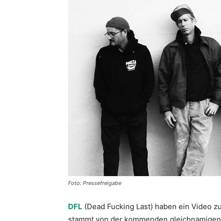
Foto: Pressefreigabe
DFL
(Dead Fucking Last) haben ein Video zu
stammt von der kommenden gleichnamigen E