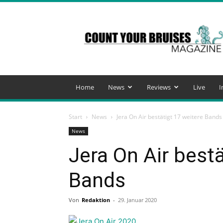
Count
Your
Bruises
Magazine
Home
News
Reviews
Live
I
Start
News
Jera On Air bestätigt 17 weitere Bands
News
Jera On Air bestä
Bands
Von
Redaktion
-
29. Januar 2020