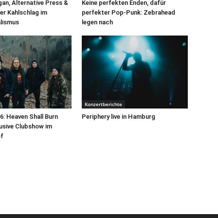
an, Alternative Press &
Keine perfekten Enden, dafür
er Kahlschlag im
perfekter Pop-Punk: Zebrahead
alismus
legen nach
Konzertberichte
: Heaven Shall Burn
Periphery live in Hamburg
lusive Clubshow im
f