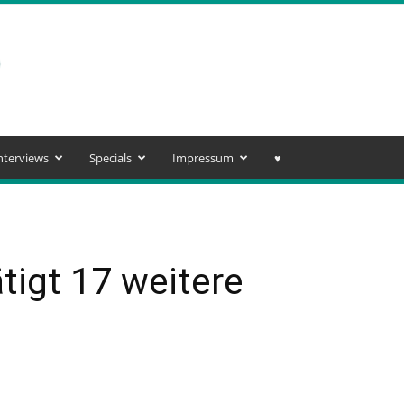
nterviews
Specials
Impressum
♥️
tigt 17 weitere