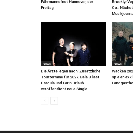
Fährmannsfest Hannover, der
BrooklynVeg
Freitag
Co.: Nächst
Musikjourn
News
News
Die Ärzte legen nach: Zusätzliche
Wacken 2026
Tourtermine für 2027, Bela B liest
spielen exk
Dracula und Farin Urlaub
Landgastho
veröffentlicht neue Single