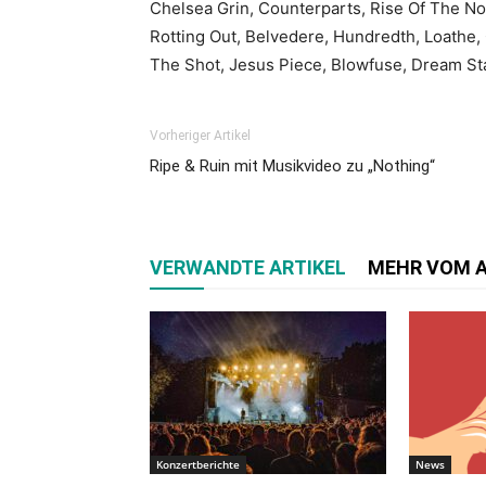
Chelsea Grin, Counterparts, Rise Of The N
Rotting Out, Belvedere, Hundredth, Loathe, C
The Shot, Jesus Piece, Blowfuse, Dream Sta
Vorheriger Artikel
Ripe & Ruin mit Musikvideo zu „Nothing“
VERWANDTE ARTIKEL
MEHR VOM 
Konzertberichte
News