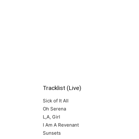
Tracklist (Live)
Sick of It All
Oh Serena
L,A, Girl
I Am A Revenant
Sunsets