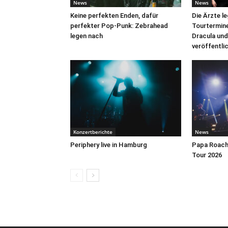
News
News
Keine perfekten Enden, dafür
Die Ärzte l
perfekter Pop-Punk: Zebrahead
Tourtermine 
legen nach
Dracula und
veröffentli
Konzertberichte
News
Periphery live in Hamburg
Papa Roach 
Tour 2026