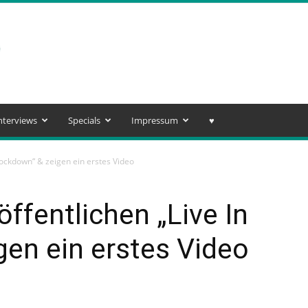
nterviews
Specials
Impressum
♥️
 Lockdown“ & zeigen ein erstes Video
öffentlichen „Live In
en ein erstes Video