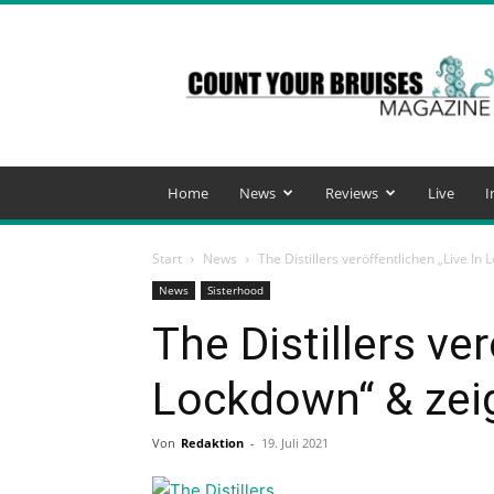
Count
Your
Bruises
Magazine
Home
News
Reviews
Live
I
Start
News
The Distillers veröffentlichen „Live In
News
Sisterhood
The Distillers ver
Lockdown“ & zeig
Von
Redaktion
-
19. Juli 2021