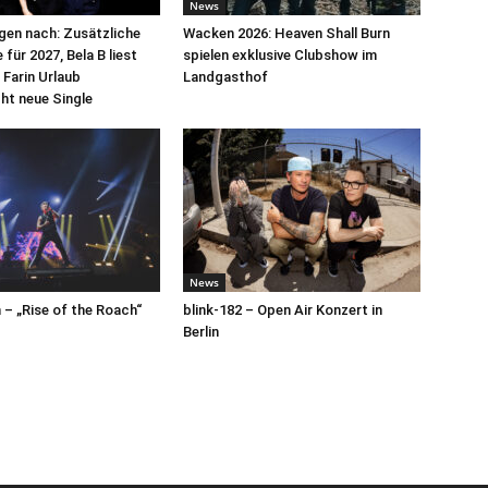
News
egen nach: Zusätzliche
Wacken 2026: Heaven Shall Burn
für 2027, Bela B liest
spielen exklusive Clubshow im
 Farin Urlaub
Landgasthof
cht neue Single
News
– „Rise of the Roach“
blink-182 – Open Air Konzert in
Berlin